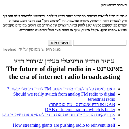
הצהרת שימוש הוגן
אתר זה מכיל לוגואים וסימנים מסחריים שהם רכוש בעליהם. השימוש בלוגואים אלה הוא אך
ורק למטרות דיווח חדשותי, ביקורת ופרשנות. זהו "שימוש הוגן" בכל חומר המוגן בזכויות
יוצרים כפי שנקבע בסעיף 107 לחוק זכויות היוצרים של ארה"ב (או חוקים מקומיים מקבילים
בנושא שימוש הוגן). אין כל אישור, שיוך או חסות מצד בעלי הסימנים המסחריים.
מנוע חיפוש מסופק על ידי
freefind
עתיד הרדיו הדיגיטלי בעידן שידורי רדיו
באינטרנט - The future of digital radio in
the era of internet radio broadcasting
האם באמת עלינו לעבור מרדיו אנלוגי FM לרדיו דיגיטלי יבשתי?
Should we really switch from analog FM radio to digital
terrestrial radio
DAB או רדיו אינטרנט - מה טוב יותר?
DAB or internet radio - which is better
איך ענקיות הסטרימינג דוחפות את הרדיו להמציא את עצמו מחדש
?
How streaming giants are pushing radio to reinvent itself