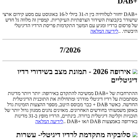
+DAB
+DAB יחזור לטלוויזיה בין ה-31 ביולי ל-16 באוגוסט עם מסע קידום ארצי
שישודר בקבוצות השידור הצרפתיות העיקריות. קמפיין זה מלווה גל חדש
של פרסום ברדיו ומגיע עם המשך התקדמות פריסת הרדיו הדיגיטלי
היבשתי. ..
לידיעה המלאה
7/2026
אירופה 2026 - תמונת מצב בשידורי רדיו
דיגיטליים
ההתרחבות של +DAB ממשיכה להתקדם באירופה: יותר ויותר מדינות
מסתמכות על רדיו דיגיטלי מודרני ומתחילות את התוכנית הדיגיטלית
החדשה. כאשר DAB + כבר מבוסס היטב, מספר ההצעות הזמינות גדל
באופן משמעותי בחודשים האחרונים. מאזינים נהנים ממגוון גדול יותר של
תוכניות וקליטה דיגיטלית ברורה. בינתיים, הרדיו מופץ ב-31 מדינות
באירופה באמצעות DAB ו/או +DAB ..
לידיעה המלאה
סלובקיה מתקדמת לרדיו דיגיטלי- עשרות