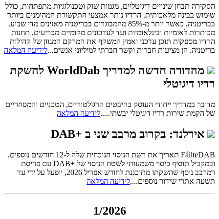
הסקירה תבחן שינויים דיגיטליים, מגמות שוק וטכנולוגיות מתפתחות, כולל
שימוש בבינה מלאכותית. הרדיו נותר אמצעי התקשורת המהימנים ביותר
בבריטניה, כאשר יותר מ-85% מהמבוגרים בבריטניה מאזינים מדי שבוע.
מכותרות לאומיות ובינלאומיות ועד לעדכונים מקומיים מכריעים, תחנות
הרדיו מספקות תוכן עדכני ואמין המשקף את המרקם המגוון של קהילות
בריטניה. הן מציעות חברות וקשר חברתי למיליוני אנשים...
לידיעה המלאה
מהדורה חדשה למדריך WorldDab להשקת
רדיו דיגיטלי
מדובר במדריך ייחודי העוסק בהיבטים הרגולטוריים, הטכניים והמסחריים
של הקמת שירות רדיו דיגיטלי יבשתי.....
לידיעה המלאה
אירלנד: בקרוב מרבב שני ב +DAB
FáilteDAB תאריך את רשת הניסוי הנוכחית שלה ל-12 חודשים נוספים,
ובמקביל תוסיף כיסוי משמעותי לשטח הניסוי של +DAB עם פריסת
רמרבב נוסף שהשקתו מתוכננת לחודש אפריל 2026, יופעל על ידי עד
תשעה אתרי שידור נוספים....
לידיעה המלאה
1/2026