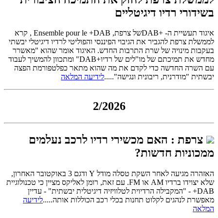
בשידורי רדיו דיגיטליים
איגוד תעשיית ה- +DABשל צרפת, Ensemble pour le +DAB , קרא
לממשלת צרפת להגביר את הגיבוי הפיננסי והפוליטי לרדיו דיגיטלי יבשתי
בעקבות מינויה של שרת התרבות החדש. האיגוד אומר שהוא "מאשרר
מחדש את תמיכתם של מו"לים של רדיו+DAB" ומתכוון להמשיך לעבוד
עם השרה החדשה כדי לקדם את מה שהוא מתאר כפלטפורמת הפצה
יבשתית "מודרנית, ריבונית ונגישה".....
לידיעה המלאה
2/2026
צרפת : האם מכשירי רדיו לרכב נעלמים
ממכוניות חדשות?
האזהרה מגיעה לאחר השקת טסלה מודל Y ודגם 3 באוקטובר האחרון,
שלא יצוידו ברדיו AM או FM. עם זאת, רומן לאליקס מציין כי טכנולוגיית
DAB+ - "המקבילה הרדיוית לטלוויזיה דיגיטלית יבשתית" - עדיין
מאפשרת לנהגים לקלוט תחנות בכלי רכב הכוללות אותה.....
לידיעה
המלאה