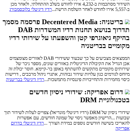
השידור מסתכמות ב-4,232 אירו לחודש בשלב ההתחלתי, ולאחר מכן
ב-5,557 אירו לחודש לאחר השלמת הרשת...
רדיו דיגיטלי בלוכסמבורג
בריטניה: Decentered Media פרסמה מסמך
תדרוך בנושא תחנות רדיו המשדרות DAB
בהיקף גיאוגרפי קטן והשפעתו על שירותי רדיו
מקומיים בבריטניה
הממצאים מצביעים על כך שבעוד ששידורי DAB לאזורים מצומצמים
אכן הגדיל את הקיבולת הדיגיטלית באזורים שונים, מספר ניכר של
שירותים מקומיים מתקשים להשתתף באופן בר-קיימא. חוסר יכולת זה
מיוחס לגורמים כגון עלויות שידור גבוהות, אתגרי ניהול מרבבים , דרישות
כיסוי מחמירות והתחייבויות פיננסיות מתמשכות...
רדיו דיגיטלי בבריטניה
דרום אפריקה: שידורי ניסיון חדשים
בטכנולוגיית DRM
שידורי ניסיון של DRM (רדיו דיגיטלי מונדיאל) צפויים לעלות לשידור תוך
שבועות ...הרישיון מאפשר ניסוי של שמונה חודשים, עם אפשרות
להאריכו בשישה חודשים נוספים במידת הצורך ...
רדיו דיגיטלי בדרום
אפריקה