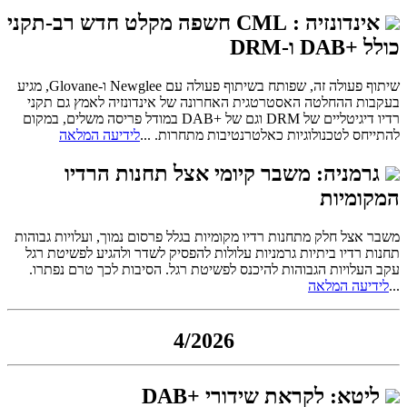
אינדונזיה : CML חשפה מקלט חדש רב-תקני
כולל +DAB ו-DRM
שיתוף פעולה זה, שפותח בשיתוף פעולה עם Newglee ו-Glovane, מגיע
בעקבות ההחלטה האסטרטגית האחרונה של אינדונזיה לאמץ גם תקני
רדיו דיגיטליים של DRM וגם של +DAB במודל פריסה משלים, במקום
להתייחס לטכנולוגיות כאלטרנטיבות מתחרות. ...
לידיעה המלאה
גרמניה: משבר קיומי אצל תחנות הרדיו
המקומיות
משבר אצל חלק מתחנות רדיו מקומיות בגלל פרסום נמוך, ועלויות גבוהות
תחנות רדיו ביתיות גרמניות עלולות להפסיק לשדר ולהגיע לפשיטת רגל
עקב העלויות הגבוהות להיכנס לפשיטת רגל. הסיבות לכך טרם נפתרו.
...
לידיעה המלאה
4/2026
ליטא: לקראת שידורי +DAB