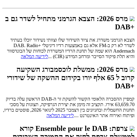
מרס 2026: הצבא הגרמני מתחיל לשדר גם ב
+DAB
הצבא הגרמני משדרג את ציוד השידור שלו וצוותי נשידור יוכלו בעתיד
לשדר לא רק ב-FM אלא גם באמצעות רדיו דיגיטלי +DAB. Radio
Andernach הוא שמה של תחנת הרדיו המשרדת לכוחות של הבונדסוור
והיא תלת פיקוד הסייבר ומרחב המידע (CIR) ...
לידיעה המלאה
מרס 2026: ממשלת לוכסמבורג השקיעה
קרוב ל 65 אלף יורו בקידום ההשקה של שידורי
+DAB
קמפיין ההסברה הלאומי הקשור להשקת זר ה-DAB הראשון עלה בדיוק
63,659.70 אירו. תקציב זה מימן את יצירת הגרפיקה, תצוגות על מסכי
תחנות החשמלית ובחניונים בין דצמבר 2025 לינואר 2026, פוסטים ברדיו,
ופיתוח ואירוח אתר האינטרנט ....
לידיעה המלאה
צרפת: Ensemble pour le DAB קורא
לממשלת צרפת לחזק את התמיכה הציבורית