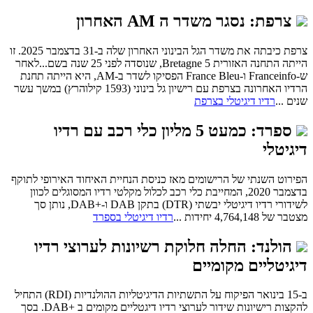
צרפת: נסגר משדר ה AM האחרון
צרפת כיבתה את משדר הגל הבינוני האחרון שלה ב-31 בדצמבר 2025. זו
הייתה התחנה האזורית Bretagne 5, שנוסדה לפני 25 שנה בשם...לאחר
ש-Franceinfo ו-France Bleu הפסיקו לשדר ב-AM, היא הייתה תחנת
הרדיו האחרונה בצרפת עם רישיון גל בינוני (1593 קילוהרץ) במשך עשר
שנים ...
רדיו דיגיטלי בצרפת
ספרד: כמעט 5 מליון כלי רכב עם רדיו
דיגיטלי
הפירוט השנתי של הרישומים מאז כניסת הנחיית האיחוד האירופי לתוקף
בדצמבר 2020, המחייבת כלי רכב לכלול מקלטי רדיו המסוגלים לכוון
לשידורי רדיו דיגיטלי יבשתי (DTR) בתקן DAB ו-+DAB, נותן סך
מצטבר של 4,764,148 יחידות ...
רדיו דיגיטלי בספרד
הולנד: החלה חלוקת רשיונות לערוצי רדיו
דיגיטליים מקומיים
ב-15 בינואר הפיקוח על התשתיות הדיגיטליות ההולנדיות (RDI) התחיל
להקצות רישיונות שידור לערוצי רדיו דיגטליים מקומים ב +DAB. בסך