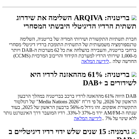
בריטניה: ARQIVA השלימה את שידרוג
תשתית הרדיו הדיגיטלי היבשתי המסחרי
חברת תשתיות התקשורת ושירותי המדיה של בריטניה, השלימה
טרנספורמציה משמעותית של התשתית התומכת ברדיו דיגיטלי מסחרי
ברחבי בריטניה, והעבירה בהצלחה את כל 62 מערכות ה-DAB ויותר
מ-1,000 שירותי הרדיו למערכת הקידוד והריבוב המרכזית (CCMS)
החדשה שלה ..
לידיעה המלאה
בריטניה: 61% מההאזנה לרדיו היא
לשידורים ב +DAB
DAB היווה 61% מההאזנה לרדיו ברכב בבריטניה במהלך הרבעון
הראשון של 2026, על פי דו"ח "Media Nations 2026" של רגולטור
התקשורת אופקום. זהו גידול מ-56% ברבעון הראשון של 2025, בעוד
שנתח ה-AM/FM ירד מ-37% ל-33%. רדיו המועבר דרך האינטרנט נותר
ללא שינוי על 7% ..
לידיעה המלאה
גרמניה: 15 שנים שלש ידוי רדיו דיגיטליים ב