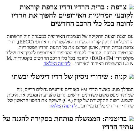
צרפת : ברית הרדיו ורדיו צרפת קוראות
לקובעי המדיניות האירופיים להפוך את הרדיו
לחובה בכל כלי הרכב החדשים
עם הצגת הצעת החקיקה של הנציבות האירופית במסגרת חוק הרשתות
הדיגיטליות ותיקון קוד התקשורת האלקטרונית האירופי (EECC), רדיו
צרפת וברית הרדיו, ארגון המייצג את כל תחנות הרדיו המסחריות
הפרטיות בצרפת, קוראים לקובעי המדיניות האירופיים להפוך את שילוב
מקלט רדיו FM ו-DAB+ לחובה בכל כלי הרכב החדשים בקטגוריות M,
N ו-L הרשומים באיחוד האירופי....
לידיעה המלאה
קניה : שידורי ניסיון של רדיו דיגיטלי יבשתי
המהלך מגיע כאשר תדרי FM באזורים עירוניים גדולים רוויים, מה
שמותיר מעט מקום לשדרנים חדשים, גורם להפרעות ומגביל את איכות
השמע. רשות התקשורת של קניה (CA) השיקה את הניסוי הראשון של
שידורי רדיו דיגיטליים בניירובי...
לידיעה המלאה
בריטניה: הממשלה פותחת בסקירה להגנה על
עתיד הרדיו