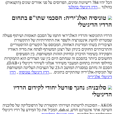
הכל יהיו 784 רישיונות זמינים, הפרוסים על פני אזורים שונים (הקצאות)
בהולנד ...
רדיו דיגיטלי בהולנד
טוניסיה ואלג'יריה: הסכמי שתו"פ בתחום
הרדיו הדיגיטלי
הרדיו התוניסאי והרדיו האלג'יראי חתמו על הסכם תאומות ושיתוף פעולה
שמטרתו להשיג אינטגרציה ולשפר את התחרותיות של התקשורת
הציבורית בשתי המדינות האחווה, המבוסס על הקשרים ההיסטוריים
והתרבותיים החזקים ביניהן ועל רצונן המשותף לפתח את מדיה האודיו
ותפקידה בשימור הזיכרון ובחיזוק הזהות המשותפת. בין הסעיפים
החשובים ביותר בהסכם זה שנחתם היום בין שני הצדדים הוא התמקדות
בחילופי חוויות בתחום המעבר משידור אנלוגי לשידור דיגיטלי (+DAB).
הסכם זה נחתם במסגרת המושב ה-23 של הנציבות העליונה המשותפת
של תוניסיה-אלג'יריה שהתקיים בתוניס. ...
רדיו דיגיטלי טוניסיה
,
רדיו
דיגיטלי אלג'יריה
סלובניה: נחנך פורטל יחודי לקידום הרדיו
הדיגיטלי
AKOS - הסוכנות לרשתות ושירותי תקשורת של הרפובליקה של סלובניה
השיקה אתר אינטרנט חדש, dab.si, המכיל את כל המידע על רדיו דיגיטלי