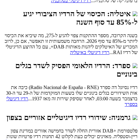
ברפובליקה של סלובניה...
רדיו דיגיטלי בסלובניה
איטליה: הכיסוי של הרדיו הציבורי יגיע
ל-85% עד סוף השנה
בשנה הקרובה, מספר ההתקנות צפוי להגיע ל-275, מה שיביא את הכיסוי
ליותר מ-85% עד סוף 2026. הרחבה משמעותית זו תאפשר, אם כן, לרוב
המכריע של האיטלקים ליהנות מאותות DAB+, עם כל ההיצע הדיגיטלי
של רדיו RAI...
רדיו דיגיטלי באיטליה
ספרד: הרדיו הלאומי הפסיק לשדר בגלים
בינוניים
רדיו נסיונל דה ספרד (Radio Nacional de España - RNE) כיבה את
אות השידורים בגלים בינוניים שלו בשעות המוקדמות של ה-29 עד ה-30
בדצמבר בשעה 03:00, לאחר שסיפק שירות זה מאז 1937...
רדיו דיגיטלי
בספרד
גרמניה: שידורי רדיו דיגיטליים אזוריים בצפון
פלטפורמת +DAB אזורית החלה לשדר בחמישה אזורים במדינת צפון
ריין-וסטפליה. מאזינים יכולים כעת לקלוט 42 תחנות רדיו פרטיות שונות