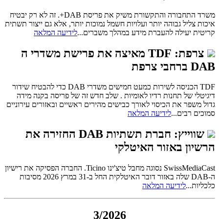
משרד התחבורה והתקשורת משיק את פריסת DAB+. זה לא רק יבטיח
איכות צליל גבוהה יותר ועלויות חשמל נמוכות יותר, אלא גם ייצור תשתית
קריטית יעילה להעברת מידע במהלך משברים...
לידיעה המלאה
צרפת: TDF מאיצה את פרישת משדרי ה
DAB ברחבי צרפת
TDF הכניסה לשירות כמעט חמישים משדרי DAB כדי להבטיח שידור
דיגיטלי של תחנות רדיו לאומיות . שלב חדש זה של פריסה בקנה מידה
גדול משפר את הכיסוי לאורך כבישים מהירים ראשיים ובאזורים עירוניים
סמוכים רבים...
לידיעה המלאה
שווייץ: חברת תשתיות DAB החזירה את
הרשיון באזור האיטלקי
SwissMediaCast נסוגה מחבל טיצ'ינו Ticino. החברה הפסיקה את רישיון
ה-DAB שלה באזור דובר האיטלקית החל ב-31 במרץ 2026 מסיבות
כלכליות...
לידיעה המלאה
3/2026