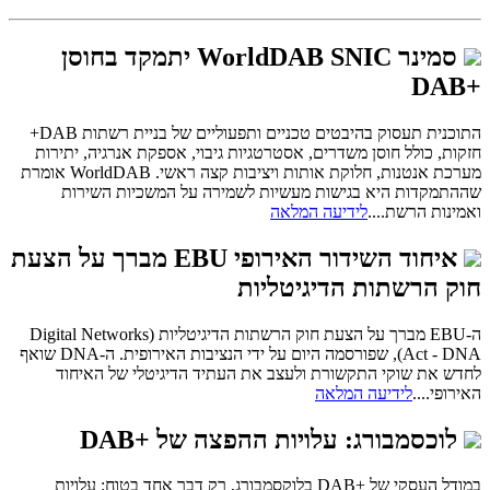
סמינר WorldDAB SNIC יתמקד בחוסן
+DAB
התוכנית תעסוק בהיבטים טכניים ותפעוליים של בניית רשתות DAB+
חזקות, כולל חוסן משדרים, אסטרטגיות גיבוי, אספקת אנרגיה, יתירות
מערכת אנטנות, חלוקת אותות ויציבות קצה ראשי. WorldDAB אומרת
שההתמקדות היא בגישות מעשיות לשמירה על המשכיות השירות
ואמינות הרשת....
לידיעה המלאה
איחוד השידור האירופי EBU מברך על הצעת
חוק הרשתות הדיגיטליות
ה-EBU מברך על הצעת חוק הרשתות הדיגיטליות (Digital Networks
Act - DNA), שפורסמה היום על ידי הנציבות האירופית. ה-DNA שואף
לחדש את שוקי התקשורת ולעצב את העתיד הדיגיטלי של האיחוד
האירופי....
לידיעה המלאה
לוכסמבורג: עלויות ההפצה של +DAB
במודל העסקי של +DAB בלוקסמבורג, רק דבר אחד בטוח: עלויות