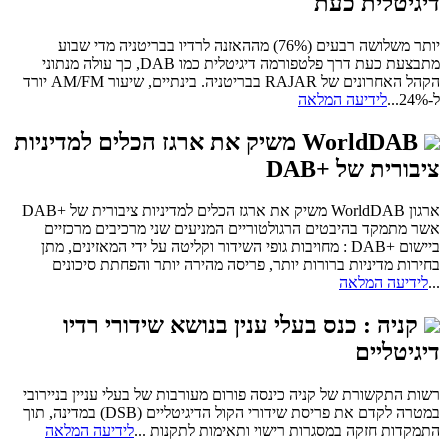
דיגיטלית כעת
יותר משלושה רבעים (76%) מההאזנה לרדיו בבריטניה מדי שבוע
מתבצעת כעת דרך פלטפורמה דיגיטלית כמו DAB, כך עולה מנתוני
הקהל האחרונים של RAJAR בבריטניה.
בינתיים, שיעור AM/FM יורד
ל-24%
...
לידיעה המלאה
WorldDAB משיק את ארגז הכלים למדיניות
ציבורית של +DAB
ארגון WorldDAB משיק את ארגז הכלים למדיניות ציבורית של +DAB
אשר מתמקד בהיבטים הרגולטוריים המניעים שני מרכיבים מרכזיים
ביישום +DAB : מחויבות גופי השידור וקליטה על ידי המאזינים, מתן
בחירות מדיניות ברורות יותר, פריסה מהירה יותר והפחתת סיכונים
...
לידיעה המלאה
קניה : כנס בעלי ענין בנושא שידורי רדיו
דיגיטליים
רשות התקשורת של קניה כינסה פורום מעורבות של בעלי עניין בניירובי
במטרה לקדם את פריסת שידורי הקול הדיגיטליים (DSB) במדינה, תוך
התמקדות חזקה במסגרות רישוי ותאימות לתקנות ...
לידיעה המלאה