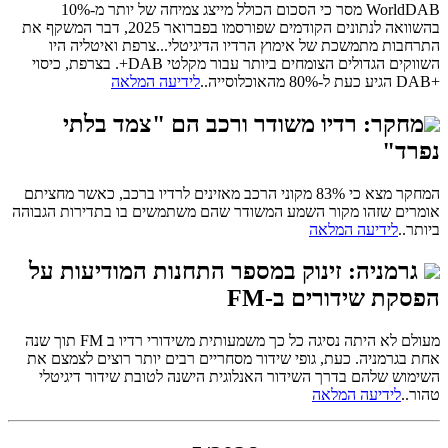
WorldDAB מסר כי הסכום הכולל מייצג צמיחה של יותר מ-10%
בהשוואה לנתונים הקודמים שפורסמו בפברואר 2025, דבר המשקף את
התרחבות מתמשכת של אימוץ הרדיו הדיגיטלי...צרפת ואיטליה היו
השווקים הגדולים הצומחים ביותר עבור מקלטי DAB+. בצרפת, כיסוי
+DAB הגיע כעת ל-80% מהאוכלוסייה..
לידיעה המלאה
מחקר: רדיו משודר ורכב הם "צמד בלתי
נפרד"
המחקר מצא כי 83% מקוני הרכב מאזינים לרדיו ברכב, כאשר מחציתם
אומרים שזהו מקור השמע המשודר שהם משתמשים בו בתדירות הגבוהה
ביותר..
לידיעה המלאה
גרמניה: זינוק במספר התחנות המודיעות על
הפסקת שידורים ב-FM
מעולם לא היתה נסיגה כל כך משמעותית משידורי רדיו ב FM תוך שנה
אחת בגרמניה. כעת, גופי שידור מסחריים רבים יותר רוצים לצמצם את
השימוש שלהם בדרך השידור האנלוגית הישנה לטובת שידור דיגיטלי
טהור..
לידיעה המלאה