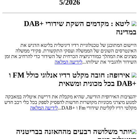
5/2026
ליטא : מקדמים השקת שידורי +DAB
במדינה
היישום המתוכנן של טכנולוגיית רדיו דיגיטלית בליטא הדגיש את
האינטרסים השונים של הממשלה ועסקי התקשורת. פקידי ממשלה
מציגים את המהלך כמודרניזציה הכרחית של השידור כדי להרחיב את זמן
השידור ולהגביר את יעילותו...
לידיעה המלאה
אירופה: חובה מקלט רדיו אנלוגי כולל FM ו
+DAB בכל מכונית ומשאית
י
הנציבות האירופית הודיעה, שהיא מקבלת את דרישת איטליה במאבקה
למנוע מיצרני מכוניות מקושרות חדשות להפסיק לספק בכל כלי רכב חדש
מקלטי רדיו לקליטת שידורי Fm ו +DAB...
לידיעה המלאה
יותר משלושה רבעים מההאזנה בבריטניה